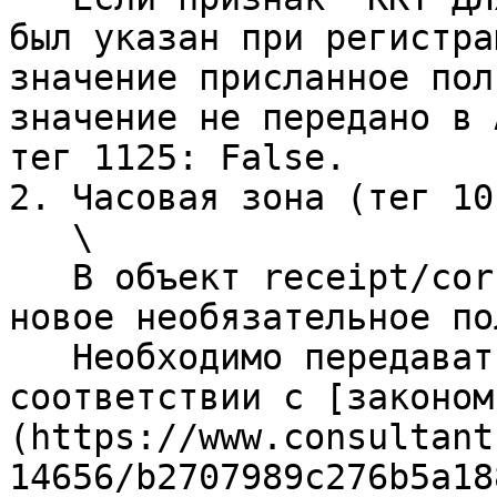
был указан при регистра
значение присланное пол
значение не передано в 
тег 1125: False.

2. Часовая зона (тег 101
   \

   В объект receipt/correction будет добавлено 
новое необязательное по
   Необходимо передавать номер часовой зоны в 
соответствии с [законом
(https://www.consultant
14656/b2707989c276b5a18