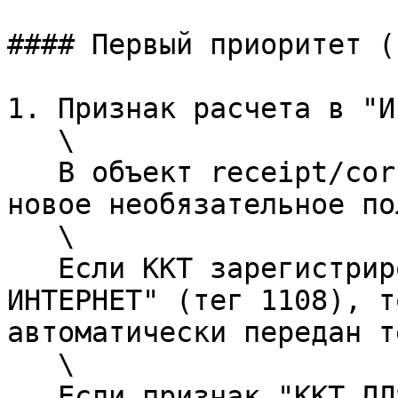
#### Первый приоритет (
1. Признак расчета в "И
   \

   В объект receipt/correction будет добавлено 
новое необязательное по
   \

   Если ККТ зарегистрирована с признаком "ККТ ДЛЯ 
ИНТЕРНЕТ" (тег 1108), т
автоматически передан т
   \

   Если признак "ККТ ДЛЯ ИНТЕРНЕТ" (тег 1108) не 